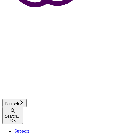
Deutsch
Search...
⌘
K
Support