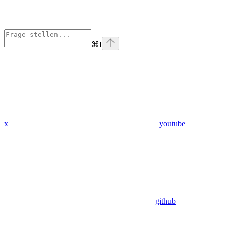
⌘
I
x
youtube
github