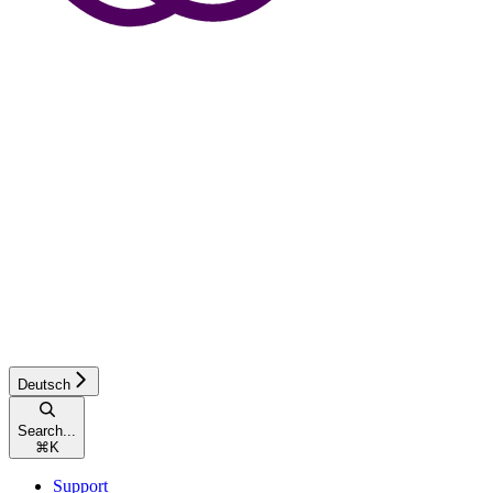
Deutsch
Search...
⌘
K
Support