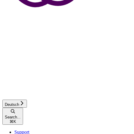
Deutsch
Search...
⌘
K
Support