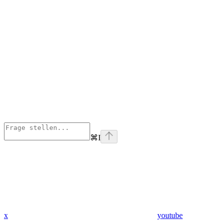
⌘
I
x
youtube